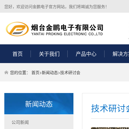
您好，欢迎访问金鹏电子官方网站，我们将竭诚为您服务！
首页
关于我们
产品中心
解决方
您的位置：
首页
>
新闻动态
>
技术研讨会
新闻动态
技术研讨
公司新闻