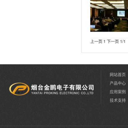
上一页
1
下一页
1/1
网站首页
产品中心
应用案例
技术支持