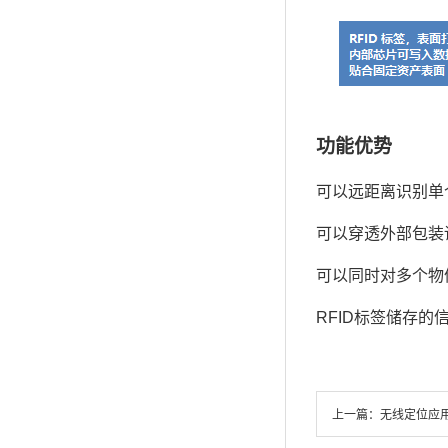
功能优势
可以远距离识别单
可以穿透外部包装
可以同时对多个物
RFID标签储存
上一篇：
无线定位应